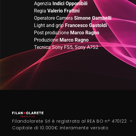
Agenzia
Indici Opponibili
Regia
Valerio Frattini
Operatore Camera
Simone Gambelli
Light and grip
Francesco Gastoldi
Post produzione
Marco Ragno
Produzione
Marco Ragno
Tecnica Sony FS5, Sony A7S2
Filandolarete Srl è registrata al REA BO n° 470122 –
Capitale di 10.000€ interamente versato