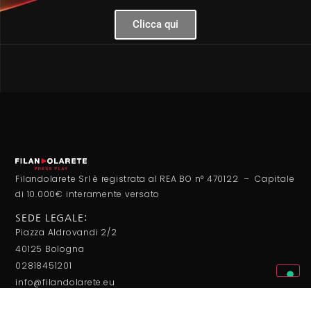
Clicca qui
Filandolarete Srl è registrata al REA BO n° 470122 – Capitale
di 10.000€ interamente versato
SEDE LEGALE:
Piazza Aldrovandi 2/2
40125 Bologna
02818451201
info@filandolarete.eu
SEDE OPERATIVA:
Via M. L. King 53/a