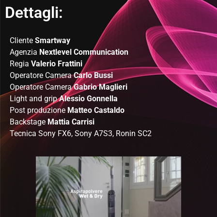
Dettagli:
Cliente
Smartway
Agenzia
Nextlevel Communication
Regia
Valerio Frattini
Operatore Camera
Carlo Bussi
Operatore Camera
Gabrio Maglieri
Light and grip
Alessio Gonnella
Post produzione
Matteo Castaldo
Backstage
Mattia Carrisi
Tecnica Sony FX6, Sony A7S3, Ronin SC2